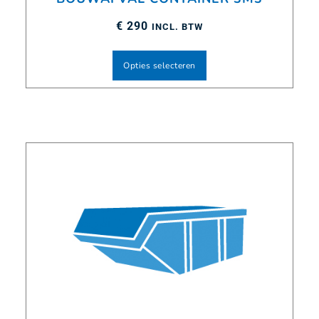
€
290
INCL. BTW
Opties selecteren