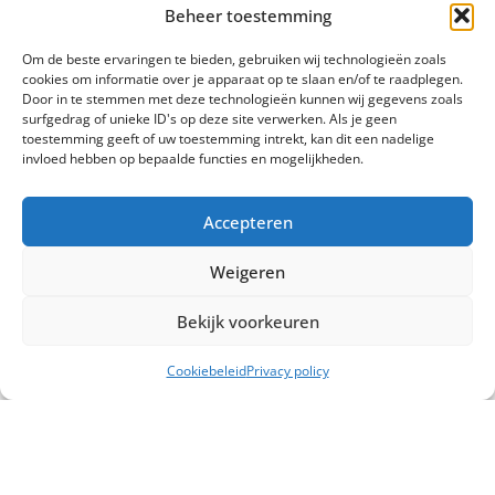
Beheer toestemming
Om de beste ervaringen te bieden, gebruiken wij technologieën zoals
cookies om informatie over je apparaat op te slaan en/of te raadplegen.
BOUWAFVAL CONTAINER 9M3
Door in te stemmen met deze technologieën kunnen wij gegevens zoals
surfgedrag of unieke ID's op deze site verwerken. Als je geen
€
505
INCL. BTW
toestemming geeft of uw toestemming intrekt, kan dit een nadelige
invloed hebben op bepaalde functies en mogelijkheden.
Opties selecteren
Accepteren
Weigeren
Bekijk voorkeuren
Cookiebeleid
Privacy policy