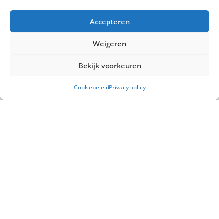
06 300 433 70
T
Accepteren
info@vanderveencontainers.nl
E
Cookiebeleid
Weigeren
Privacyverklaring
Bekijk voorkeuren
Openingstijden
Cookiebeleid
Privacy policy
Maandag – Vrijdag
7:00 — 17:00
Zaterdag – Zondag
Gesloten
Het is
Donderdag
22:44
—
Wij zijn gesloten.
©2026, vanderveencontainers.nl