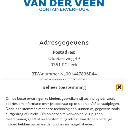
Adresgegevens
Postadres:
Oldebertweg 49
9351 PC Leek
BTW-nummer NL001447836B44
KvK-nummer 62826581
Beheer toestemming
Om de beste ervaringen te bieden, gebruiken wij technologieën zoals
Contactgegevens
cookies om informatie over je apparaat op te slaan en/of te raadplegen.
Door in te stemmen met deze technologieën kunnen wij gegevens zoals
Bezoekadres:
surfgedrag of unieke ID's op deze site verwerken. Als je geen
Roderwolderdijk 9-B
toestemming geeft of uw toestemming intrekt, kan dit een nadelige
invloed hebben op bepaalde functies en mogelijkheden.
9744 TE Hoogkerk (Groningen)